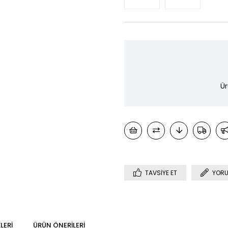
Ür
TAVSIYE ET
YORU
LERI
ÜRÜN ÖNERILERI