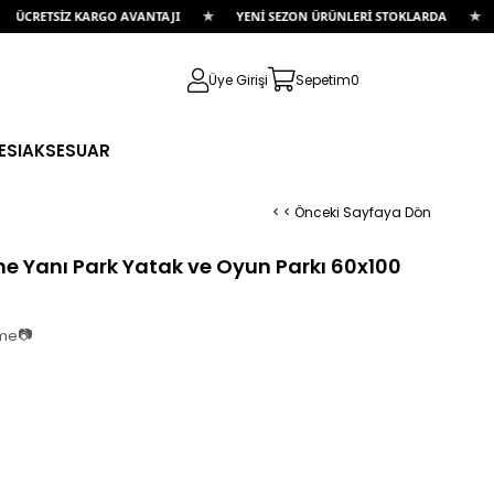
★
★
Z KARGO AVANTAJI
YENİ SEZON ÜRÜNLERİ STOKLARDA
İLK ALIŞ
Üye Girişi
Sepetim
0
ESI
AKSESUAR
< < Önceki Sayfaya Dön
ne Yanı Park Yatak ve Oyun Parkı 60x100
📷
rme