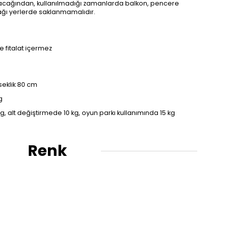
acağından, kullanılmadığı zamanlarda balkon, 
pencere 
ağı yerlerde saklanmamalıdır.
 fitalat içermez
kseklik 80 cm
g
g, alt değiştirmede 10 kg, 
oyun parkı kullanımında 15 kg
Renk