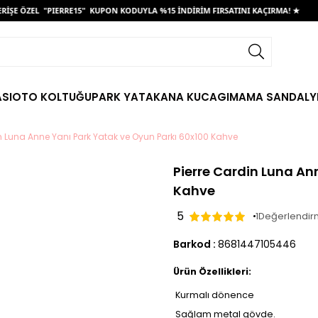
L "PIERRE15" KUPON KODUYLA %15 İNDİRİM FIRSATINI KAÇIRMA! ★
ÜCRETSİ
SI
OTO KOLTUĞU
PARK YATAK
ANA KUCAGI
MAMA SANDALY
in Luna Anne Yanı Park Yatak ve Oyun Parkı 60x100 Kahve
Pierre Cardin Luna An
Kahve
5
1
Değerlendi
Barkod
:
8681447105446
Ürün Özellikleri:
 Kurmalı dönence
 Sağlam metal gövde.