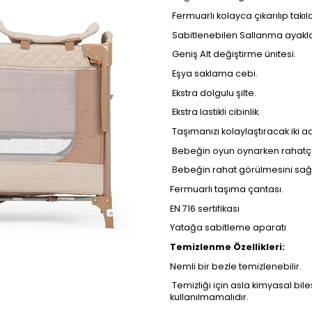
 Fermuarlı kolayca çıkarılıp takıl
 Sabitlenebilen Sallanma ayakla
 Geniş Alt değiştirme ünitesi.
 Eşya saklama cebi.
 Ekstra dolgulu şilte.
 Ekstra lastikli cibinlik.
 Taşımanızı kolaylaştıracak iki ad
 Bebeğin oyun oynarken rahatça 
 Bebeğin rahat görülmesini sağ
Fermuarlı taşıma çantası.
EN 716 sertifikası
Yatağa sabitleme aparatı
Temizlenme Özellikleri:
Nemli bir bezle temizlenebilir.
 Temizliği için asla kimyasal bi
kullanılmamalıdır.