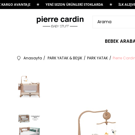
★
★
VANTAJI
YENİ SEZON ÜRÜNLERİ STOKLARDA
İLK ALIŞVERİŞE ÖZE
BEBEK ARABA
Anasayfa
PARK YATAK & BEŞİK
PARK YATAK
Pierre Card