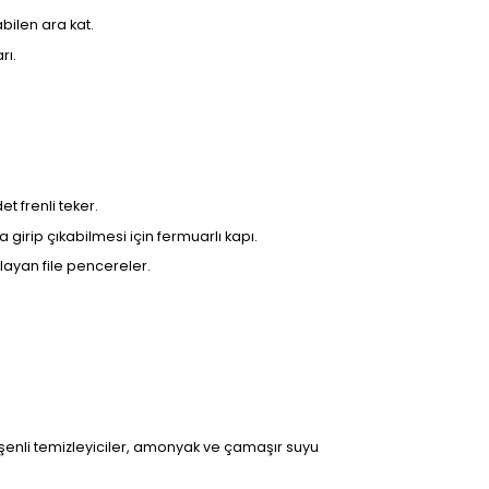
abilen ara kat.
rı.
et frenli teker.
girip çıkabilmesi için fermuarlı kapı.
layan file pencereler.
leşenli temizleyiciler, amonyak ve çamaşır suyu