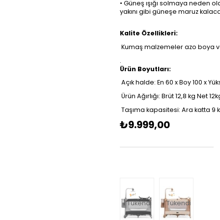
• Güneş ışığı solmaya neden ol
yakını gibi güneşe maruz kalac
Kalite Özellikleri:
 Kumaş malzemeler azo boya ve
.
Ürün Boyutları:
 Açık halde: En 60 x Boy 100 x Yü
 Ürün Ağırlığı: Brüt 12,8 kg Net 12k
 Taşıma kapasitesi: Ara katta 9 k
₺9.999,00
Tükendi
Tükendi