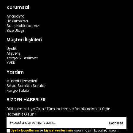
Kurumsal
Anasayfa
Hakkımızda
Satış Noktalarımız
Bize Ulaşın
Müşteri İlişkileri
Üyelik
Alışveriş
Kargo & Teslimat
KVKK
Yardım
Müşteri Hizmetleri
Sıkça Sorulan Sorular
Kargo Takibi
BİZDEN HABERLER
Bültenimize Üye Olun ! Tüm İndirim ve Fırsatlardan İlk Sizin
Haberiniz Olsun !
Gönder
Üyelik koşullarını
ve
kişisel verilerimin
korunmasını kabul ediyorum.