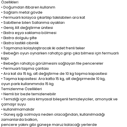
Özellikleri
• Doğumdan itibaren kullanım
• Sağlam metal gövde
• Fermuarlı kolayca çıkartılıp takılabilen ara kat
• Sabitlene bilen Sallanma ayakları
• Geniş Alt değiştirme ünitesi
• Ekstra eşya saklama bölmesi
• Ekstra dolgulu şilte
• Ekstra lastikli cibinlik
• Taşımanızı kolaylaştıracak iki adet frenli teker
• Bebeğin oyun oynarken rahatça girip çıka bilmesi için fermuarlı
kapı
• Bebeğin rahatça görülmesini sağlayan file pencereler
• Fermuarlı taşıma çantası
• Ara kat da 15 kg, alt değiştirme de 10 kg taşıma kapasitesi
• Taşıma kapasitesi: Ara katta 15 kg, alt değişirmede 10 kg,
oyun parkı kullanımında 15 kg.
Temizlenme Özellikleri
• Nemli bir bezle temizlenebilir
• Temizliği için asla kimyasal bileşenli temizleyiciler, amonyak ve
çamaşır suyu
• kullanılmamalıdır
• Güneş ışığı solmaya neden olacağından, kullanılmadığı
zamanlarda balkon,
pencere yakını gibi güneşe maruz kalacağı yerlerde