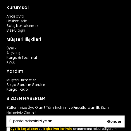
Kurumsal
Anasayfa
Hakkımızda
Satış Noktalarımız
Bize Ulaşın
Müşteri İlişkileri
Üyelik
Alışveriş
Kargo & Teslimat
KVKK
Yardım
Müşteri Hizmetleri
Sıkça Sorulan Sorular
Kargo Takibi
BİZDEN HABERLER
Bültenimize Üye Olun ! Tüm İndirim ve Fırsatlardan İlk Sizin
Haberiniz Olsun !
Gönder
Üyelik koşullarını
ve
kişisel verilerimin
korunmasını kabul ediyorum.