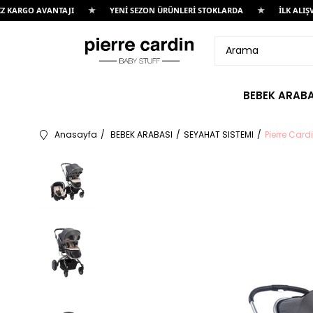
★
★
AVANTAJI
YENİ SEZON ÜRÜNLERİ STOKLARDA
İLK ALIŞVERİŞE ÖZ
BEBEK ARABA
Anasayfa
BEBEK ARABASI
SEYAHAT SISTEMI
Pierre Card