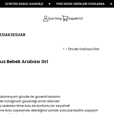
★
★
İZ KARGO AVANTAJI
YENİ SEZON ÜRÜNLERİ STOKLARDA
İLK ALI
Üye Girişi
Sepetim
0
ESI
AKSESUAR
< < Önceki Sayfaya Dön
lus Bebek Arabası Gri
ı alüminyum gövde ile güvenli tasarım.
le miniğinizin güvenliği emin ellerde!
 alabilen itme kolu ile konforlu bir seyahat!
itme kolu sayesinde dilediğiniz yönde yolculuk keyfini yaşayın!