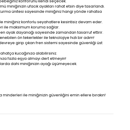
 bebeğiniz konforunu kendi seçecek.
 miniğinizin ufacık ayakları rahat etsin diye tasarlandı.
n oturma ünitesi sayesinde miniğiniz hangi yönde rahatsa
d ile miniğiniz konforlu seyahatlere kesintisiz devam eder.
peri ile maksimum koruma sağlar.
nen ayak dayanağı sayesinde zamandan tasarruf ettirir.
ebilen ön tekerlekler ile teknolojiye hızlı bir adım!
devreye girip çıkan fren sistemi sayesinde güvenliği üst
 rahatça kucağınıza alabilirsiniz.
nıza fazla eşya almayı dert etmeyin!
alarda dahi miniğinizin ayağı üşümeyecek.
minderleri ile miniğinizin güvenliğini emin ellere bırakın!