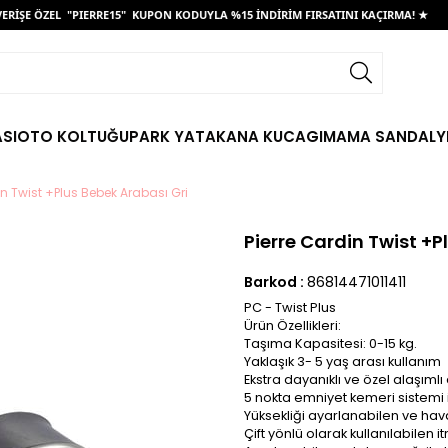
EL "PIERRE15" KUPON KODUYLA %15 İNDİRİM FIRSATINI KAÇIRMA! ★
ÜCRETS
SI
OTO KOLTUĞU
PARK YATAK
ANA KUCAGI
MAMA SANDALY
in Twist +Plus Bebek Arabası Gri
Pierre Cardin Twist +P
Barkod
:
86814471011411
PC - Twist Plus
Ürün Özellikleri:
Taşıma Kapasitesi: 0-15 kg.
Yaklaşık 3- 5 yaş arası kullanım
Ekstra dayanıklı ve özel alaşıml
5 nokta emniyet kemeri sistemi i
Yüksekliği ayarlanabilen ve hava
Çift yönlü olarak kullanılabilen 