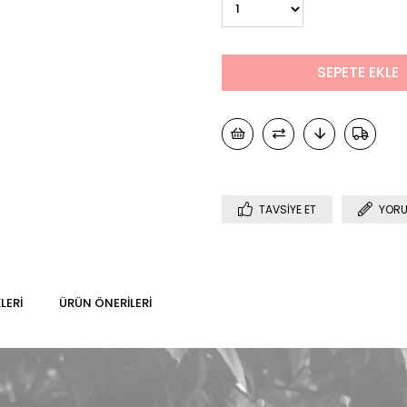
TAVSIYE ET
YORU
LERI
ÜRÜN ÖNERILERI