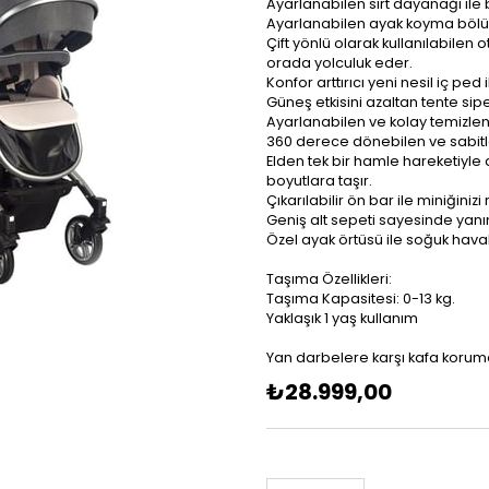
Ayarlanabilen sırt dayanağı ile
Ayarlanabilen ayak koyma bölümü
Çift yönlü olarak kullanılabile
orada yolculuk eder.
Konfor arttırıcı yeni nesil iç pe
Güneş etkisini azaltan tente si
Ayarlanabilen ve kolay temizle
360 derece dönebilen ve sabitlen
Elden tek bir hamle hareketiyle 
boyutlara taşır.
Çıkarılabilir ön bar ile miniğinizi
Geniş alt sepeti sayesinde yanı
Özel ayak örtüsü ile soğuk hav
Taşıma Özellikleri:
Taşıma Kapasitesi: 0-13 kg.
Yaklaşık 1 yaş kullanım
Yan darbelere karşı kafa koruma 
₺28.999,00