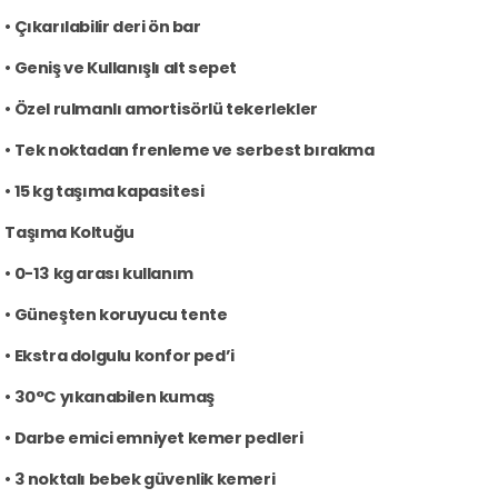
• Çıkarılabilir deri ön bar
• Geniş ve Kullanışlı alt sepet
• Özel rulmanlı amortisörlü tekerlekler
• Tek noktadan frenleme ve serbest bırakma
• 15 kg taşıma kapasitesi
Taşıma Koltuğu
• 0-13 kg arası kullanım
• Güneşten koruyucu tente
• Ekstra dolgulu konfor ped’i
• 30°C yıkanabilen kumaş
• Darbe emici emniyet kemer pedleri
• 3 noktalı bebek güvenlik kemeri