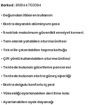
Barkod
:
8681447103084
• Doğumdan itibaren kullanım
• Ekstra dayanıklı alüminyum şase
• 5 noktalı maksimum güvenlikli emniyet kemeri.
• Tam olarak yatabilen oturma ünitesi
• Tek el ile çıkarılabilen taşıma koltuğu
• Çift yönlü kullanılabilen oturma ünitesi
• Tentede bulunan gözetleme penceresi
• Tentede bulunan ekstra güneş siperliği
• Ekstra dolgulu konforlu iç ped
• Yüksekliği ayarlanabilen deri itme kolu
• Ayarlanabilen ayak dayanağı