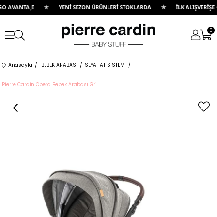
★
★
ANTAJI
YENİ SEZON ÜRÜNLERİ STOKLARDA
İLK ALIŞVERİŞE ÖZEL
0
Anasayfa
BEBEK ARABASI
SEYAHAT SISTEMI
Pierre Cardin Opera Bebek Arabası Gri