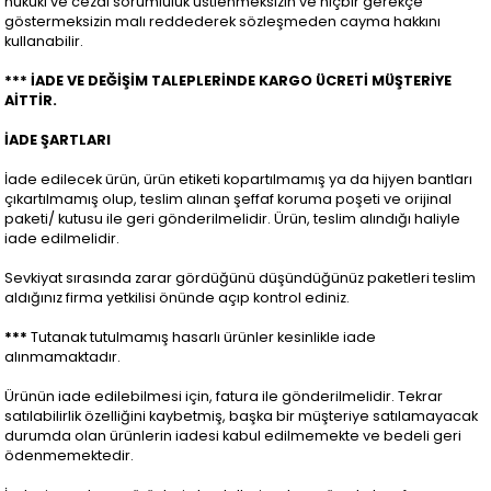
hukuki ve cezai sorumluluk üstlenmeksizin ve hiçbir gerekçe
göstermeksizin malı reddederek sözleşmeden cayma hakkını
kullanabilir.
*** İADE VE DEĞİŞİM TALEPLERİNDE KARGO ÜCRETİ MÜŞTERİYE
AİTTİR.
İADE ŞARTLARI
İade edilecek ürün, ürün etiketi kopartılmamış ya da hijyen bantları
çıkartılmamış olup, teslim alınan şeffaf koruma poşeti ve orijinal
paketi/ kutusu ile geri gönderilmelidir. Ürün, teslim alındığı haliyle
iade edilmelidir.
Sevkiyat sırasında zarar gördüğünü düşündüğünüz paketleri teslim
aldığınız firma yetkilisi önünde açıp kontrol ediniz.
***
Tutanak tutulmamış hasarlı ürünler kesinlikle iade
alınmamaktadır.
Ürünün iade edilebilmesi için, fatura ile gönderilmelidir. Tekrar
satılabilirlik özelliğini kaybetmiş, başka bir müşteriye satılamayacak
durumda olan ürünlerin iadesi kabul edilmemekte ve bedeli geri
ödenmemektedir.