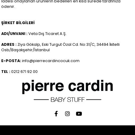
İadesi onaylanan ürünlerin bedelleri en kısa sürede tarafınıza
ödenir.
ŞİRKET BİLGİLERİ
ADI/UNVANI :
Veta Dış Ticaret A.Ş.
ADRES :
Ziya Gökalp, Eski Turgut Özal Cd. No:31/C, 34494 İkitelli
Osb/Başakşehir/İstanbul
E-POSTA:
info@pierrecardincocuk.com
TEL :
0212 671 92 00