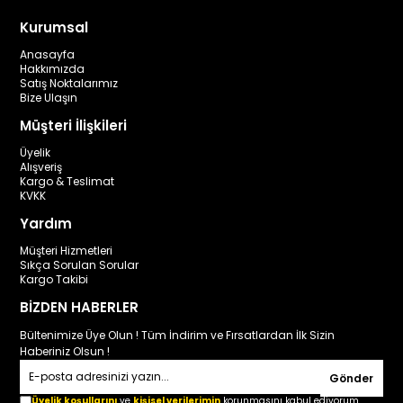
Kurumsal
Anasayfa
Hakkımızda
Satış Noktalarımız
Bize Ulaşın
Müşteri İlişkileri
Üyelik
Alışveriş
Kargo & Teslimat
KVKK
Yardım
Müşteri Hizmetleri
Sıkça Sorulan Sorular
Kargo Takibi
BİZDEN HABERLER
Bültenimize Üye Olun ! Tüm İndirim ve Fırsatlardan İlk Sizin
Haberiniz Olsun !
Gönder
Üyelik koşullarını
ve
kişisel verilerimin
korunmasını kabul ediyorum.