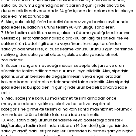
satıcı bu durumu öğrendiğinden itibaren 3 gün içinde alıcıya bu
durumu bildirmek zorundadır. 14 gün içinde de toplam bedel alıcıya
iade edilmek zorundadır.
6. Alıcı, satın aldığı ürün bedelini ödemez veya banka kayıtlarında
iptal ederse, satıcının ürünü teslim yükümlülüğü sona erer.
7. Ürün teslim edildikten sonra, alıcının ödeme yaptığı kredi kartının
yetkisiz kişiler tarafından haksız olarak kullanıldığı tespit edilirse ve
satılan ürün bedeli ilgili banka veya finans kuruluşu tarafından
satıcıya ödenmez ise, alıcı, sözleşme konusu ürünü 3 gün içerisinde
nakliye gideri satıcıya ait olacak şekilde satıcıya iade etmek
zorundadır.
8. Satıcının öngöremeyeceği mücbir sebeple oluşursa ve ürün
süresinde teslim edilemezse durum alıcıya bildirilir. Alıcı, siparişin
iptalini, ürünün benzeri ile değiştirilmesini veya engel ortadan
kalkana kadar teslimatın ertelenmesini talep edebilir. Alıcı siparişi
iptal ederse; bu iptalden 14 gün içinde ürün bedeli bankaya iade
edilir.
9. Alıcı, sözleşme konusu mal/hizmeti teslim almadan önce
muayene edecek; yırtılmış, lekeli vb hasarlı ve ayıplı mal
kategorisine girmekte teslim alındıktan sonra mal/hizmeti korumak
zorundadır. Ürünle birlikte fatura da iade edilmelidir.
10. Alıcı, satın aldığı ürünün kendisine veya gösterdiği adresteki
kişi/kuruluşa teslim tarihinden itibaren 14 (on dört) gün içerisinde,
satıcıya aşağıdaki iletişim bilgileri üzerinden bildirmek şartıyla hiçbir