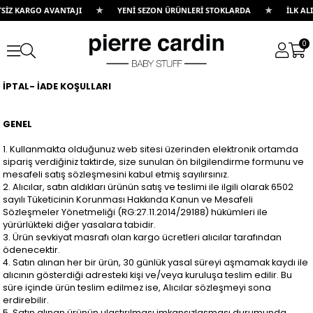
★
★
SİZ KARGO AVANTAJI
YENİ SEZON ÜRÜNLERİ STOKLARDA
İLK ALI
0
İPTAL- İADE KOŞULLARI
GENEL
1. Kullanmakta olduğunuz web sitesi üzerinden elektronik ortamda
sipariş verdiğiniz taktirde, size sunulan ön bilgilendirme formunu ve
mesafeli satış sözleşmesini kabul etmiş sayılırsınız.
2. Alıcılar, satın aldıkları ürünün satış ve teslimi ile ilgili olarak 6502
sayılı Tüketicinin Korunması Hakkında Kanun ve Mesafeli
Sözleşmeler Yönetmeliği (RG:27.11.2014/29188) hükümleri ile
yürürlükteki diğer yasalara tabidir.
3. Ürün sevkiyat masrafı olan kargo ücretleri alıcılar tarafından
ödenecektir.
4. Satın alınan her bir ürün, 30 günlük yasal süreyi aşmamak kaydı ile
alıcının gösterdiği adresteki kişi ve/veya kuruluşa teslim edilir. Bu
süre içinde ürün teslim edilmez ise, Alıcılar sözleşmeyi sona
erdirebilir.
5. Satın alınan ürünün ulaştırılması imkansızlaşması durumunda,