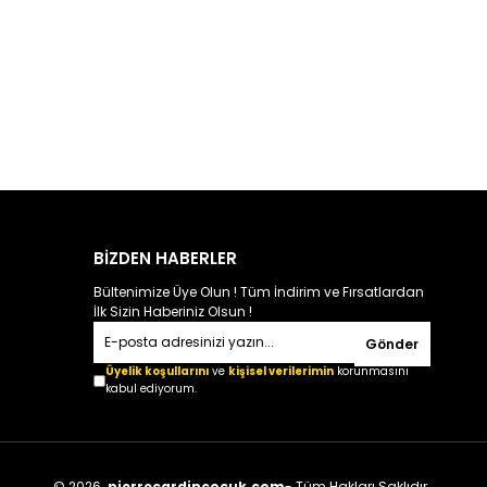
BİZDEN HABERLER
Bültenimize Üye Olun ! Tüm İndirim ve Fırsatlardan
İlk Sizin Haberiniz Olsun !
Gönder
Üyelik koşullarını
ve
kişisel verilerimin
korunmasını
kabul ediyorum.
© 2026
pierrecardincocuk.com
- Tüm Hakları Saklıdır.