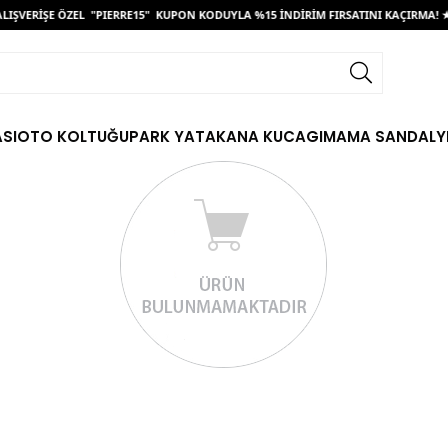
LIŞVERİŞE ÖZEL "PIERRE15" KUPON KODUYLA %15 İNDİRİM FIRSATINI KAÇIRMA! ★
SI
OTO KOLTUĞU
PARK YATAK
ANA KUCAGI
MAMA SANDALY