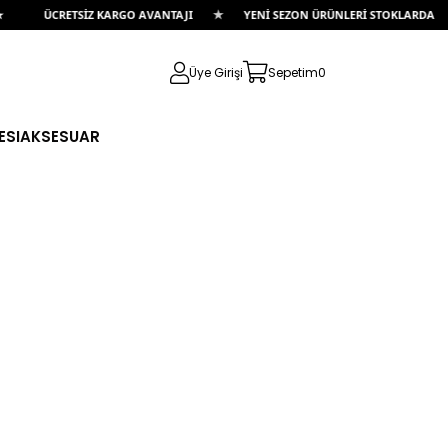
★
ÜCRETSİZ KARGO AVANTAJI
YENİ SEZON ÜRÜNLERİ STOKLARDA
Üye Girişi
Sepetim
0
ESI
AKSESUAR